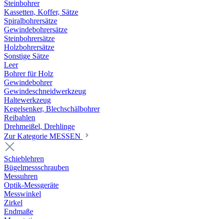
Steinbohrer
Kassetten, Koffer, Sätze
Spiralbohrersätze
Gewindebohrersätze
Steinbohrersätze
Holzbohrersätze
Sonstige Sätze
Leer
Bohrer für Holz
Gewindebohrer
Gewindeschneidwerkzeug
Haltewerkzeug
Kegelsenker, Blechschälbohrer
Reibahlen
Drehmeißel, Drehlinge
Zur Kategorie MESSEN
Schieblehren
Bügelmessschrauben
Messuhren
Optik-Messgeräte
Messwinkel
Zirkel
Endmaße