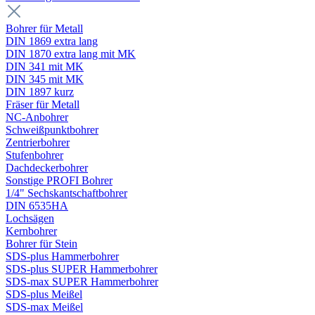
Bohrer für Metall
DIN 1869 extra lang
DIN 1870 extra lang mit MK
DIN 341 mit MK
DIN 345 mit MK
DIN 1897 kurz
Fräser für Metall
NC-Anbohrer
Schweißpunktbohrer
Zentrierbohrer
Stufenbohrer
Dachdeckerbohrer
Sonstige PROFI Bohrer
1/4" Sechskantschaftbohrer
DIN 6535HA
Lochsägen
Kernbohrer
Bohrer für Stein
SDS-plus Hammerbohrer
SDS-plus SUPER Hammerbohrer
SDS-max SUPER Hammerbohrer
SDS-plus Meißel
SDS-max Meißel