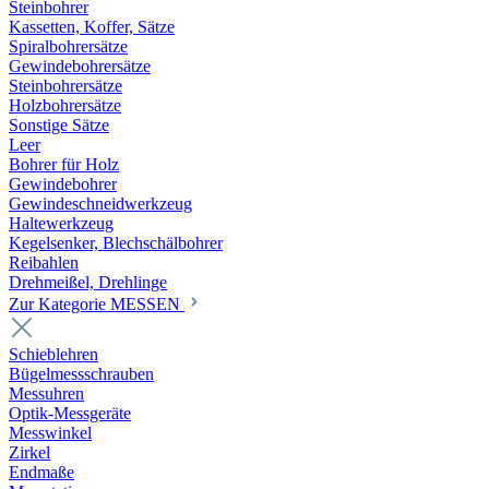
Steinbohrer
Kassetten, Koffer, Sätze
Spiralbohrersätze
Gewindebohrersätze
Steinbohrersätze
Holzbohrersätze
Sonstige Sätze
Leer
Bohrer für Holz
Gewindebohrer
Gewindeschneidwerkzeug
Haltewerkzeug
Kegelsenker, Blechschälbohrer
Reibahlen
Drehmeißel, Drehlinge
Zur Kategorie MESSEN
Schieblehren
Bügelmessschrauben
Messuhren
Optik-Messgeräte
Messwinkel
Zirkel
Endmaße