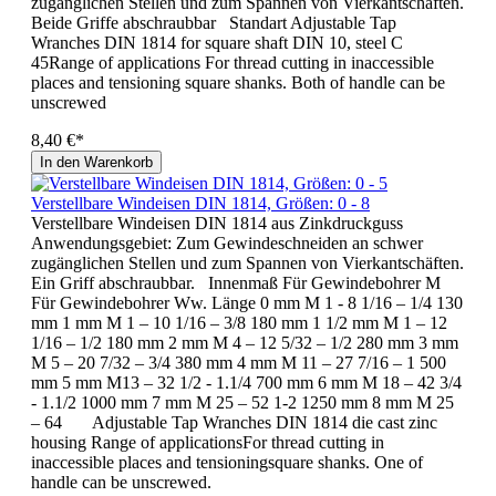
zugänglichen Stellen und zum Spannen von Vierkantschäften.
Beide Griffe abschraubbar Standart Adjustable Tap
Wranches DIN 1814 for square shaft DIN 10, steel C
45Range of applications For thread cutting in inaccessible
places and tensioning square shanks. Both of handle can be
unscrewed
8,40 €*
In den Warenkorb
Verstellbare Windeisen DIN 1814, Größen: 0 - 8
Verstellbare Windeisen DIN 1814 aus Zinkdruckguss
Anwendungsgebiet: Zum Gewindeschneiden an schwer
zugänglichen Stellen und zum Spannen von Vierkantschäften.
Ein Griff abschraubbar. Innenmaß Für Gewindebohrer M
Für Gewindebohrer Ww. Länge 0 mm M 1 - 8 1/16 – 1/4 130
mm 1 mm M 1 – 10 1/16 – 3/8 180 mm 1 1/2 mm M 1 – 12
1/16 – 1/2 180 mm 2 mm M 4 – 12 5/32 – 1/2 280 mm 3 mm
M 5 – 20 7/32 – 3/4 380 mm 4 mm M 11 – 27 7/16 – 1 500
mm 5 mm M13 – 32 1/2 - 1.1/4 700 mm 6 mm M 18 – 42 3/4
- 1.1/2 1000 mm 7 mm M 25 – 52 1-2 1250 mm 8 mm M 25
– 64 Adjustable Tap Wranches DIN 1814 die cast zinc
housing Range of applicationsFor thread cutting in
inaccessible places and tensioningsquare shanks. One of
handle can be unscrewed.