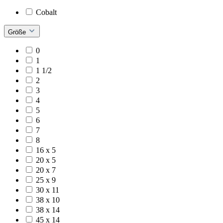
Cobalt
Größe
0
1
1 1/2
2
3
4
5
6
7
8
16 x 5
20 x 5
20 x 7
25 x 9
30 x 11
38 x 10
38 x 14
45 x 14