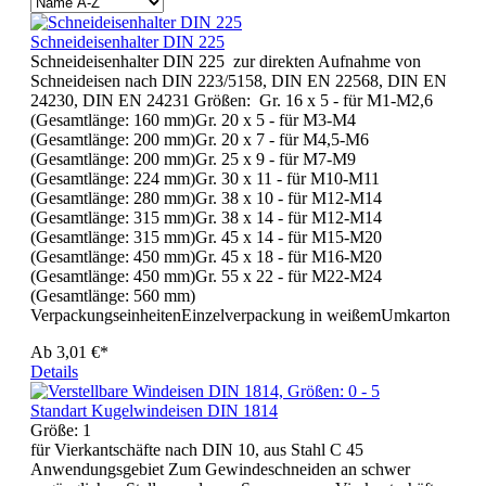
Schneideisenhalter DIN 225
Schneideisenhalter DIN 225 zur direkten Aufnahme von
Schneideisen nach DIN 223/5158, DIN EN 22568, DIN EN
24230, DIN EN 24231 Größen: Gr. 16 x 5 - für M1-M2,6
(Gesamtlänge: 160 mm)Gr. 20 x 5 - für M3-M4
(Gesamtlänge: 200 mm)Gr. 20 x 7 - für M4,5-M6
(Gesamtlänge: 200 mm)Gr. 25 x 9 - für M7-M9
(Gesamtlänge: 224 mm)Gr. 30 x 11 - für M10-M11
(Gesamtlänge: 280 mm)Gr. 38 x 10 - für M12-M14
(Gesamtlänge: 315 mm)Gr. 38 x 14 - für M12-M14
(Gesamtlänge: 315 mm)Gr. 45 x 14 - für M15-M20
(Gesamtlänge: 450 mm)Gr. 45 x 18 - für M16-M20
(Gesamtlänge: 450 mm)Gr. 55 x 22 - für M22-M24
(Gesamtlänge: 560 mm)
VerpackungseinheitenEinzelverpackung in weißemUmkarton
Ab
3,01 €*
Details
Standart Kugelwindeisen DIN 1814
Größe:
1
für Vierkantschäfte nach DIN 10, aus Stahl C 45
Anwendungsgebiet Zum Gewindeschneiden an schwer