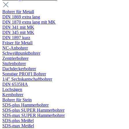
Bohrer für Metall
DIN 1869 extra lang
DIN 1870 extra lang mit MK
DIN 341 mit MK
DIN 345 mit MK
DIN 1897 kurz
Fräser für Metall
NC-Anbohrer
Schweißpunktbohrer
Zentrierbohrer
Stufenbohrer
Dachdeckerbohrer
Sonstige PROFI Bohrer
1/4" Sechskantschaftbohrer
DIN 6535HA
Lochsägen
Kernbohrer
Bohrer für Stein
SDS-plus Hammerbohrer
SDS-plus SUPER Hammerbohrer
SDS-max SUPER Hammerbohrer
SDS-plus Meißel
SDS-max Meißel